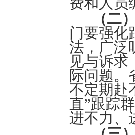
费和人员
（二
门要强化
法，广泛
见与诉求
际问题。
不定期赴
直”跟踪
进不力、
（三