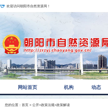
欢迎访问朝阳市自然资源局！
网站首页
机构
动态
您的位置：
首页
>
公开
>
政策法规
>
政策解读