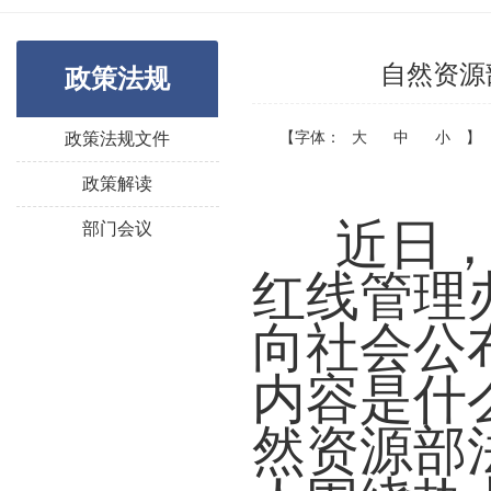
自然资源
政策法规
【字体：
大
中
小
】
政策法规文件
政策解读
近日
部门会议
红线管理
向社会公
内容是什
然资源部