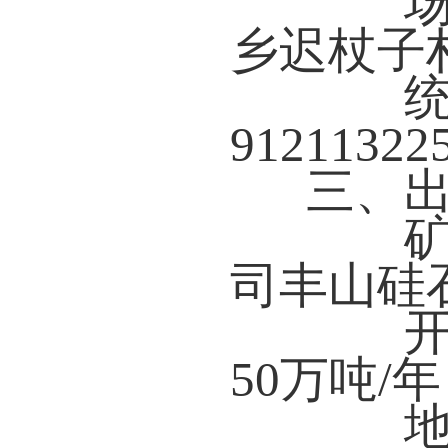
场所
乡迟杖子
统一
91211322
三、
矿山
司丰山硅
开采
50万吨/年
地理