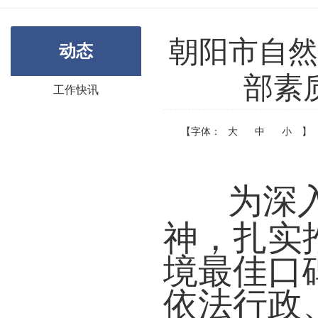
朝阳市自然
动态
部素
工作快讯
【字体：
大
中
小
】
为深
神，扎实
境最佳口
依法行政