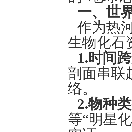
一、世
作为热
生物化石
1.时间
剖面串联
络。
2.物种
等
“明星