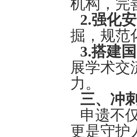
机构，完
2.强化
掘
，规范
3.搭建
展学术交
力。
三、冲
申遗不
更是守护