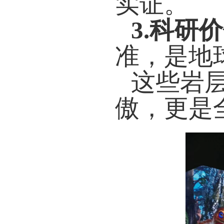
实证。
3.科研
准，是地
这些岩
傲，更是