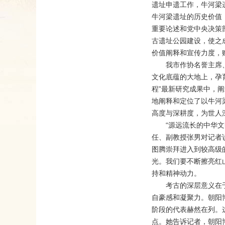
遗址申遗工作，牛河梁
牛河梁遗址的历史价值
重要论述和党中央决策
古遗址公园建设，使之
价值阐释和宣传力度，
我市作协名誉主席
文化底蕴的大地上，孕
程”最新研究成果中，
地阐释和定位了以牛河
高度与深耕度，为世人
“源远流长的中华
任、副教授张男对记者
图腾崇拜进入到较高级
光。我们要不断擦亮红
持和精神动力。
考古的深层意义在
自豪感和凝聚力。朝阳博
阶段的代表赫然在列。
点。她告诉记者，朝阳