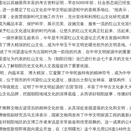
遗址以其确凿而丰富的考古资料证明，早在5000年前，社会形态就已经
，进一步奠定了红山文化在中华文明起源进程中的直根系地位。”他表示
部署，全面贯彻新时代文物工作方针，充分宣传和利用红山文化研究成果
成为藏品丰富、保护科学、展示完美、设施完备、服务一流的红山文化宣
赋予红山文化遗址新的时代内涵，让悠久的红山文化真正红起来、活起来
、一级作家邸玉超表示，今年是牛河梁红山文化遗址正式考古发掘40周年
育了博大精深的红山文化，成为中华五千年文明史曙光初升的文明圣地。今
阐述了牛河梁遗址作为古国时代第一阶段的代表，在中华文明探源中的重要
梁遗址为代表的红山文化，为《朝阳日报》业已进行长达七个多月的文化专
深入了解朝阳历史文化和人文底蕴提供了重要依据。
文明，内蕴丰富、博大精深，它凝聚了中华民族特有的精神符号，成为中华
说，位于我市的牛河梁红山文化遗址，接连出土祭坛女神庙、建筑构件、
的等级观念，证明了中华文明起源的“古国”阶段，丰富了中华古文化参天大
山文化品牌，挖掘朝阳地域文化的深厚底蕴，从而讲好朝阳故事，传播好
于阐释文物古迹背后的精神文化价值，从其深处发掘遗落的文化和文明，
物馆副研究员马文涛表示，国家文物局发布了中华文明探源工程的最新成果
这对朝阳地区的文博工作者来说是非常振奋和倍受鼓舞的。这一成果的公
博物馆新馆即将面向观众开放，在《文明曙光》这个单元用126套148件