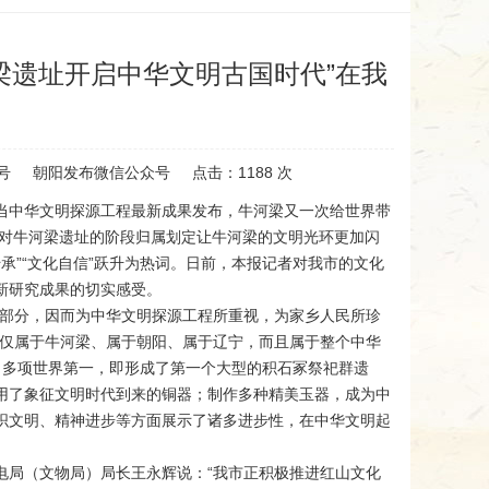
梁遗址开启中华文明古国时代”在我
号
朝阳发布微信公众号
点击：
1188
次
当中华文明探源工程最新成果发布，牛河梁又一次给世界带
！对牛河梁遗址的阶段归属划定让牛河梁的文明光环更加闪
传承”“文化自信”跃升为热词。日前，本报记者对我市的文化
新研究成果的切实感受。
成部分，因而为中华文明探源工程所重视，为家乡人民所珍
不仅属于牛河梁、属于朝阳、属于辽宁，而且属于整个中华
造了多项世界第一，即形成了第一个大型的积石冢祭祀群遗
用了象征文明时代到来的铜器；制作多种精美玉器，成为中
织文明、精神进步等方面展示了诸多进步性，在中华文明起
电局（文物局）局长王永辉说：“我市正积极推进红山文化