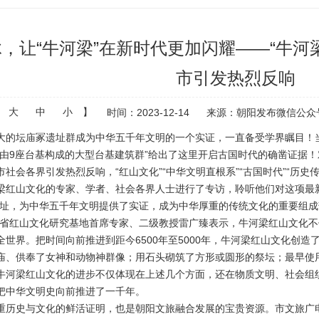
，让“牛河梁”在新时代更加闪耀——“牛河
市引发热烈反响
：
大
中
小
】
时间：2023-12-14
来源：朝阳发布微信公众
大的坛庙冢遗址群成为中华五千年文明的一个实证，一直备受学界瞩目！
是由9座台基构成的大型台基建筑群”给出了这里开启古国时代的确凿证据
社会各界引发热烈反响，“红山文化”“中华文明直根系”“古国时代”“历史
梁红山文化的专家、学者、社会各界人士进行了专访，聆听他们对这项最
遗址，为中华五千年文明提供了实证，成为中华厚重的传统文化的重要组
宁省红山文化研究基地首席专家、二级教授雷广臻表示，牛河梁红山文化
全世界。把时间向前推进到距今6500年至5000年，牛河梁红山文化创
庙、供奉了女神和动物神群像；用石头砌筑了方形或圆形的祭坛；最早使
牛河梁红山文化的进步不仅体现在上述几个方面，还在物质文明、社会组
把中华文明史向前推进了一千年。
重历史与文化的鲜活证明，也是朝阳文旅融合发展的宝贵资源。市文旅广