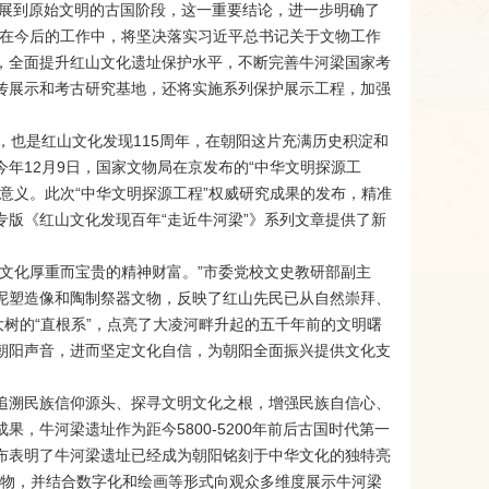
发展到原始文明的古国阶段，这一重要结论，进一步明确了
，在今后的工作中，将坚决落实习近平总书记关于文物工作
，全面提升红山文化遗址保护水平，不断完善牛河梁国家考
传展示和考古研究基地，还将实施系列保护展示工程，加强
。
，也是红山文化发现115周年，在朝阳这片充满历史积淀和
年12月9日，国家文物局在京发布的“中华文明探源工
意义。此次“中华文明探源工程”权威研究成果的发布，精准
版《红山文化发现百年“走近牛河梁”》系列文章提供了新
文化厚重而宝贵的精神财富。”市委党校文史教研部副主
泥塑造像和陶制祭器文物，反映了红山先民已从自然崇拜、
树的“直根系”，点亮了大凌河畔升起的五千年前的文明曙
朝阳声音，进而坚定文化自信，为朝阳全面振兴提供文化支
追溯民族信仰源头、探寻文明文化之根，增强民族自信心、
，牛河梁遗址作为距今5800-5200年前后古国时代第一
布表明了牛河梁遗址已经成为朝阳铭刻于中华文化的独特亮
文物，并结合数字化和绘画等形式向观众多维度展示牛河梁