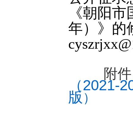
《朝阳市
年）》的
cyszrjxx@
附件
（2021
版
）